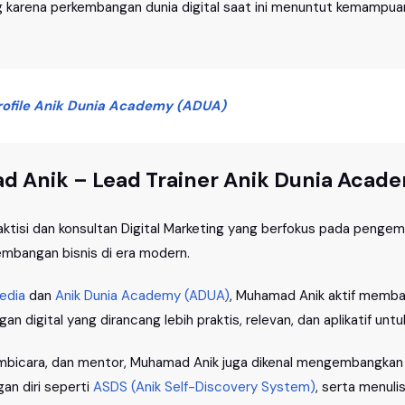
g karena perkembangan dunia digital saat ini menuntut kemampuan
file Anik Dunia
Academy
(ADUA)
 Anik – Lead Trainer Anik Dunia Acad
ktisi dan konsultan Digital Marketing yang berfokus pada penge
embangan bisnis di era modern.
edia
dan
Anik Dunia Academy (ADUA)
, Muhamad Anik aktif memb
 digital yang dirancang lebih praktis, relevan, dan aplikatif unt
 pembicara, dan mentor, Muhamad Anik juga dikenal mengembangka
n diri seperti
ASDS (Anik Self-Discovery System)
, serta menul