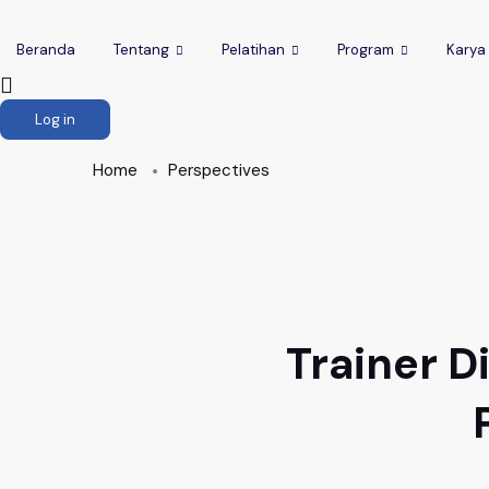
Beranda
Tentang
Pelatihan
Program
Karya
Log in
Home
Perspectives
Trainer D