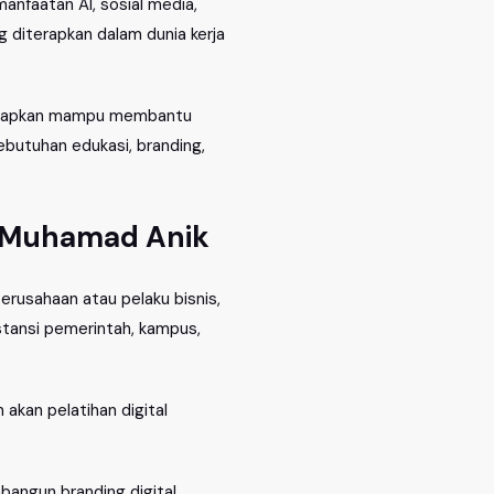
anfaatan AI, sosial media,
g diterapkan dalam dunia kerja
iharapkan mampu membantu
ebutuhan edukasi, branding,
 – Muhamad Anik
erusahaan atau pelaku bisnis,
stansi pemerintah, kampus,
akan pelatihan digital
angun branding digital,