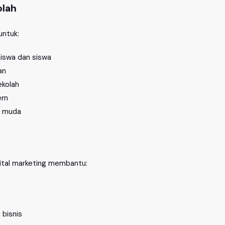
olah
untuk:
iswa dan siswa
an
ekolah
ern
si muda
gital marketing membantu:
bisnis