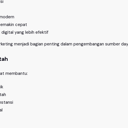
si
 modern
semakin cepat
igital yang lebih efektif
 marketing menjadi bagian penting dalam pengembangan sumber da
tah
apat membantu:
ik
tah
nstansi
al