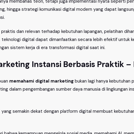
anya membahas teori, tetapi juga implementasi nyata seperti pem
g, hingga strategi komunikasi digital modern yang dapat langsun
si.
 praktis dan relevan terhadap kebutuhan lapangan, pelatihan d
knologi digital dapat dimanfaatkan secara lebih efektif untuk k
 sistem kerja di era transformasi digital saat ini.
Marketing Instansi Berbasis Praktik
mpuan
memahami digital marketing
bukan lagi hanya kebutuhan p
nting dalam pengembangan sumber daya manusia di lingkungan in
 yang semakin dekat dengan platform digital membuat kebutuhan 
ari bahwa kemampuan mengelola sosial media, memahami AI, memb