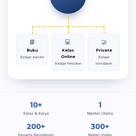
📘
💻
🤝
Buku
Kelas
Private
Online
Belajar mandiri
Belajar
Belajar fleksibel
mendalam
10+
1
Kelas & Karya
Mentor Utama
200+
300+
Peserta Bergabung
Materi Video