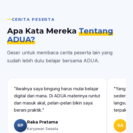
CERITA PESERTA
Apa Kata Mereka
Tentang
ADUA?
Geser untuk membaca cerita peserta lain yang
sudah lebih dulu belajar bersama ADUA.
"Awalnya saya bingung harus mulai belajar
"Yang sa
digital dari mana. Di ADUA materinya runtut
sederhana
dan masuk akal, pelan-pelan bikin saya
langsung
berani praktik."
terpakai 
Raka Pratama
Sit
RP
SA
Karyawan Swasta
Pel