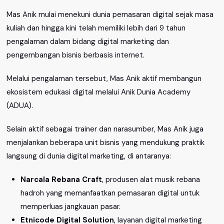
Mas Anik mulai menekuni dunia pemasaran digital sejak masa
kuliah dan hingga kini telah memiliki lebih dari 9 tahun
pengalaman dalam bidang digital marketing dan
pengembangan bisnis berbasis internet.
Melalui pengalaman tersebut, Mas Anik aktif membangun
ekosistem edukasi digital melalui Anik Dunia Academy
(ADUA).
Selain aktif sebagai trainer dan narasumber, Mas Anik juga
menjalankan beberapa unit bisnis yang mendukung praktik
langsung di dunia digital marketing, di antaranya:
Narcala Rebana Craft
, produsen alat musik rebana
hadroh yang memanfaatkan pemasaran digital untuk
memperluas jangkauan pasar.
Etnicode Digital Solution
, layanan digital marketing