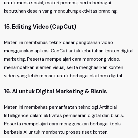
untuk media sosial, materi promosi, serta berbagai
kebutuhan desain yang mendukung aktivitas branding.
15. Editing Video (CapCut)
Materi ini membahas teknik dasar pengolahan video
menggunakan aplikasi CapCut untuk kebutuhan konten digital
marketing. Peserta mempelajari cara memotong video,
menambahkan elemen visual, serta menghasilkan konten
video yang lebih menarik untuk berbagai platform digital.
16. AI untuk Digital Marketing & Bisnis
Materi ini membahas pemanfaatan teknologi Artificial
Intelligence dalam aktivitas pemasaran digital dan bisnis.
Peserta mempelajari cara menggunakan berbagai tools
berbasis AI untuk membantu proses riset konten,