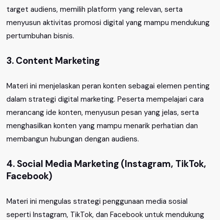
target audiens, memilih platform yang relevan, serta
menyusun aktivitas promosi digital yang mampu mendukung
pertumbuhan bisnis.
3. Content Marketing
Materi ini menjelaskan peran konten sebagai elemen penting
dalam strategi digital marketing. Peserta mempelajari cara
merancang ide konten, menyusun pesan yang jelas, serta
menghasilkan konten yang mampu menarik perhatian dan
membangun hubungan dengan audiens.
4. Social Media Marketing (Instagram, TikTok,
Facebook)
Materi ini mengulas strategi penggunaan media sosial
seperti Instagram, TikTok, dan Facebook untuk mendukung