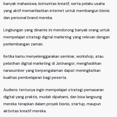
banyak mahasiswa, komunitas kreatif, serta pelaku usaha
yang aktif memanfaatkan internet untuk membangun bisnis
dan personal brand mereka.
Lingkungan yang dinamis ini mendorong banyak orang untuk
mempelajari strategi digital marketing yang relevan dengan
perkembangan zaman.
Ketika kamu menyelenggarakan seminar, workshop, atau
pelatihan digital marketing di Jatinangor, menghadirkan
narasumber yang berpengalaman dapat meningkatkan
kualitas pembelajaran bagi peserta.
Audiens tentunya ingin mempelajari strategi pemasaran
digital yang praktis, mudah dipahami, dan bisa langsung
mereka terapkan dalam proyek bisnis, startup, maupun
aktivitas kreatif mereka.