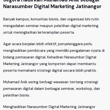
Narasumber Digital Marketing Jatinangor
Banyak kampus, komunitas bisnis, dan organisasi kini rutin
mengadakan seminar maupun pelatihan digital marketing
untuk meningkatkan keterampilan peserta.
Agar acara berjalan lebih efektif, penyelenggara perlu
menghadirkan pembicara yang memiliki pengalaman nyata di
bidang pemasaran digital. Kehadiran Narasumber Digital
Marketing Jatinangor yang kompeten dapat membantu
peserta memahami strategi digital secara lebih praktis.
Muhamad Anik sering berbagi wawasan tentang strategi
pemasaran digital dalam berbagai seminar, workshop, dan
pelatihan bisnis.
Menghadirkan Narasumber Digital Marketing Jatinangor