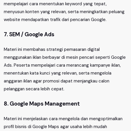
mempelajari cara menentukan keyword yang tepat,
menyusun konten yang relevan, serta meningkatkan peluang
website mendapatkan trafik dari pencarian Google.
7. SEM / Google Ads
Materi ini membahas strategi pemasaran digital
menggunakan iklan berbayar di mesin pencari seperti Google
Ads. Peserta mempelajari cara merancang kampanye iklan,
menentukan kata kunci yang relevan, serta mengelola
anggaran iklan agar promosi dapat menjangkau calon
pelanggan secara lebih cepat.
8. Google Maps Management
Materi ini menjelaskan cara mengelola dan mengoptimalkan
profil bisnis di Google Maps agar usaha lebih mudah