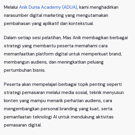
Melalui
Anik Dunia Academy (ADUA)
, kami menghadirkan
narasumber digital marketing yang mengutamakan
pembahasan yang aplikatif dan kontekstual.
Dalam setiap sesi pelatihan, Mas Anik membagikan berbagai
strategi yang membantu peserta memahami cara
memanfaatkan platform digital untuk memperkuat brand,
membangun audiens, dan meningkatkan peluang
pertumbuhan bisnis.
Peserta akan mempelajari berbagai topik penting seperti
strategi pemasaran melalui media sosial, teknik menyusun
konten yang mampu menarik perhatian audiens, cara
mengembangkan personal branding yang kuat, serta
pemanfaatan teknologi AI untuk mendukung aktivitas
pemasaran digital.