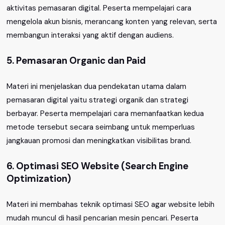
aktivitas pemasaran digital. Peserta mempelajari cara
mengelola akun bisnis, merancang konten yang relevan, serta
membangun interaksi yang aktif dengan audiens.
5. Pemasaran Organic dan Paid
Materi ini menjelaskan dua pendekatan utama dalam
pemasaran digital yaitu strategi organik dan strategi
berbayar. Peserta mempelajari cara memanfaatkan kedua
metode tersebut secara seimbang untuk memperluas
jangkauan promosi dan meningkatkan visibilitas brand.
6. Optimasi SEO Website (Search Engine
Optimization)
Materi ini membahas teknik optimasi SEO agar website lebih
mudah muncul di hasil pencarian mesin pencari. Peserta