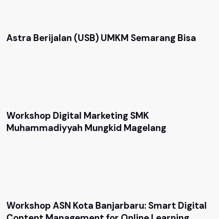
Astra Berijalan (USB) UMKM Semarang Bisa
Workshop Digital Marketing SMK
Muhammadiyyah Mungkid Magelang
Workshop ASN Kota Banjarbaru: Smart Digital
Content Management for Online Learning