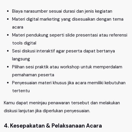
Biaya narasumber sesuai durasi dan jenis kegiatan
Materi digital marketing yang disesuaikan dengan tema
acara
Materi pendukung seperti slide presentasi atau referensi
tools digital
Sesi diskusi interaktif agar peserta dapat bertanya
langsung
Pilihan sesi praktik atau workshop untuk memperdalam
pemahaman peserta
Penyesuaian materi khusus jika acara memiliki kebutuhan
tertentu
Kamu dapat meninjau penawaran tersebut dan melakukan
diskusi lanjutan jika diperlukan penyesuaian.
4. Kesepakatan & Pelaksanaan Acara