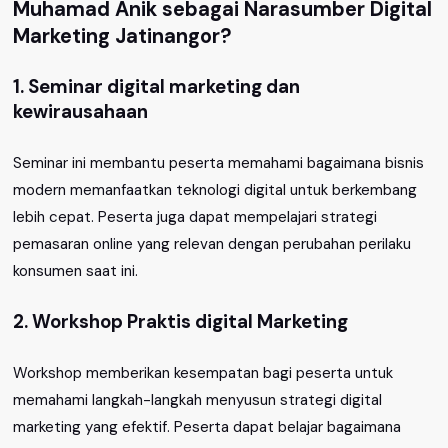
Muhamad Anik sebagai Narasumber Digital
Marketing Jatinangor?
1. Seminar digital marketing dan
kewirausahaan
Seminar ini membantu peserta memahami bagaimana bisnis
modern memanfaatkan teknologi digital untuk berkembang
lebih cepat. Peserta juga dapat mempelajari strategi
pemasaran online yang relevan dengan perubahan perilaku
konsumen saat ini.
2. Workshop Praktis digital Marketing
Workshop memberikan kesempatan bagi peserta untuk
memahami langkah-langkah menyusun strategi digital
marketing yang efektif. Peserta dapat belajar bagaimana