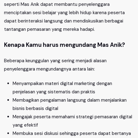
seperti Mas Anik dapat membantu penyelenggara
menciptakan sesi belajar yang lebih hidup karena peserta
dapat berinteraksi langsung dan mendiskusikan berbagai
tantangan pemasaran yang mereka hadapi.
Kenapa Kamu harus mengundang Mas Anik?
Beberapa keunggulan yang sering menjadi alasan
penyelenggara mengundangnya antara lain:
Menyampaikan materi digital marketing dengan
penjelasan yang sistematis dan praktis
Membagikan pengalaman langsung dalam menjalankan
bisnis berbasis digital
Mengajak peserta memahami strategi pemasaran digital
yang efektif
Membuka sesi diskusi sehingga peserta dapat bertanya