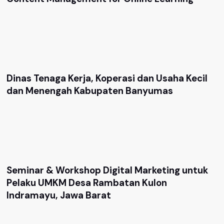
Dinas Tenaga Kerja, Koperasi dan Usaha Kecil
dan Menengah Kabupaten Banyumas
Seminar & Workshop Digital Marketing untuk
Pelaku UMKM Desa Rambatan Kulon
Indramayu, Jawa Barat