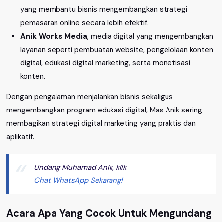
yang membantu bisnis mengembangkan strategi
pemasaran online secara lebih efektif.
Anik Works Media
, media digital yang mengembangkan
layanan seperti pembuatan website, pengelolaan konten
digital, edukasi digital marketing, serta monetisasi
konten.
Dengan pengalaman menjalankan bisnis sekaligus
mengembangkan program edukasi digital, Mas Anik sering
membagikan strategi digital marketing yang praktis dan
aplikatif.
Undang Muhamad Anik, klik
Chat WhatsApp Sekarang!
Acara Apa Yang Cocok Untuk Mengundang