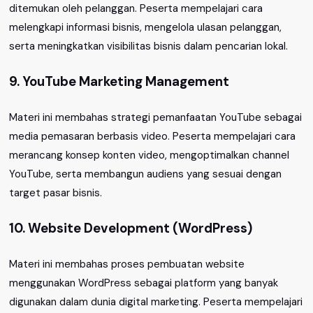
ditemukan oleh pelanggan. Peserta mempelajari cara
melengkapi informasi bisnis, mengelola ulasan pelanggan,
serta meningkatkan visibilitas bisnis dalam pencarian lokal.
9. YouTube Marketing Management
Materi ini membahas strategi pemanfaatan YouTube sebagai
media pemasaran berbasis video. Peserta mempelajari cara
merancang konsep konten video, mengoptimalkan channel
YouTube, serta membangun audiens yang sesuai dengan
target pasar bisnis.
10. Website Development (WordPress)
Materi ini membahas proses pembuatan website
menggunakan WordPress sebagai platform yang banyak
digunakan dalam dunia digital marketing. Peserta mempelajari