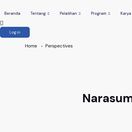
Beranda
Tentang
Pelatihan
Program
Karya
Log in
Home
Perspectives
Narasumb