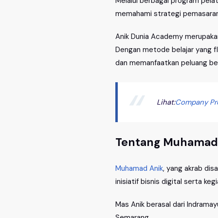
Melalui berbagai program pela
memahami strategi pemasaran d
Anik Dunia Academy merupakan
Dengan metode belajar yang f
dan memanfaatkan peluang besa
Lihat:
Company Pro
Tentang Muhamad 
Muhamad Anik
, yang akrab dis
inisiatif bisnis digital serta k
Mas Anik berasal dari Indramayu
Semarang.