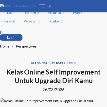
Beranda
Tentang
Pelatihan
Program
Karya
Wawasan
Kontak
Log in
Home
Perspectives
KELAS ASDS
,
PERSPECTIVES
Kelas Online Self Improvement
Untuk Upgrade Diri Kamu
26/03/2026